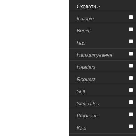
Сховати »
Історія
Версії
Час
Налаштування
Headers
Request
SQL
Static files
Шаблони
Кеш