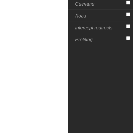
Сигнали
Логи
Intercept redirects
Profiling