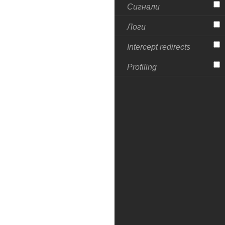
Сигнали
Логи
Intercept redirects
Profiling