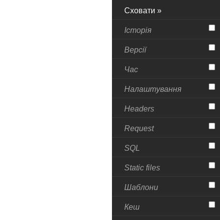
Сховати »
Історія
Версії
Час
Налаштування
Headers
Request
SQL
Static files
Шаблони
Кеш