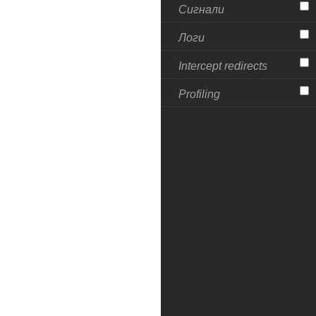
Сигнали
Логи
Intercept redirects
Profiling