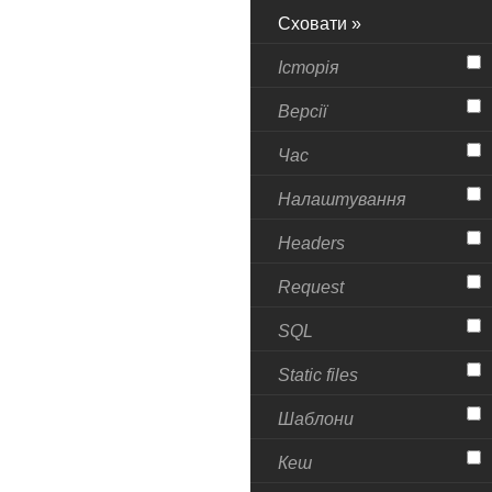
Сховати »
Історія
Версії
Час
Налаштування
Headers
Request
SQL
Static files
Шаблони
Кеш