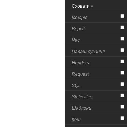
Сховати »
Історія
Версії
Час
Налаштування
Headers
Request
SQL
Static files
Шаблони
Кеш