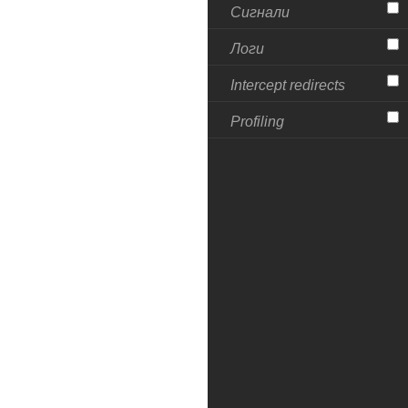
Сигнали
Логи
Intercept redirects
Profiling